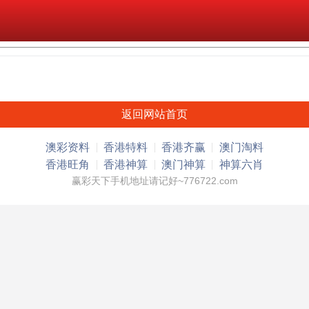
返回网站首页
澳彩资料
香港特料
香港齐赢
澳门淘料
香港旺角
香港神算
澳门神算
神算六肖
赢彩天下手机地址请记好~776722.com