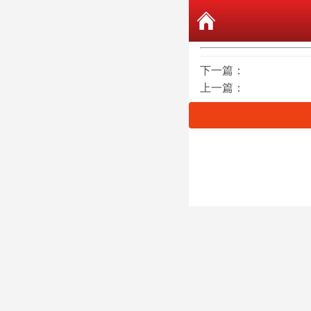
下一篇：
上一篇：