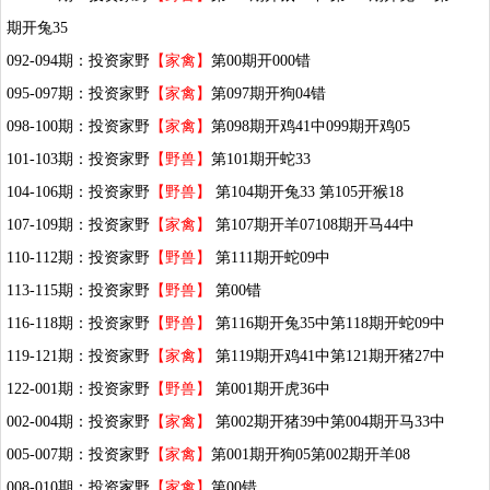
期开兔35
092-094期：投资家野
【
家禽
】
第00期开000错
095-097期：投资家野
【
家禽
】
第097期开狗04错
098-100期：投资家野
【
家禽
】
第098期开鸡41中099期开鸡05
101-103期：投资家野
【
野兽
】
第101期开蛇33
104-106期：投资家野
【
野兽
】
第104期开兔33 第105开猴18
107-109期：投资家野
【
家禽
】
第107期开羊07108期开马44中
110-112期：投资家野
【
野兽
】
第111期开蛇09中
113-115期：投资家野
【
野兽
】
第00错
116-118期：投资家野
【
野兽
】
第116期开兔35中第118期开蛇09中
119-121期：投资家野
【
家禽
】
第119期开鸡41中第121期开猪27中
122-001期：投资家野
【
野兽
】
第001期开虎36中
002-004期：投资家野
【
家禽
】
第002期开猪39中第004期开马33中
005-007期：投资家野
【
家禽
】
第001期开狗05第002期开羊08
008-010期：投资家野
【
家禽
】
第00错