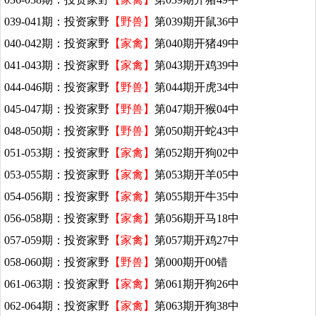
039-041期：投资家野
【野兽】
第039期开鼠36中
040-042期：投资家野
【家禽】
第040期开猪49中
041-043期：投资家野
【家禽】
第043期开鸡39中
044-046期：投资家野
【野兽】
第044期开虎34中
045-047期：投资家野
【野兽】
第047期开猴04中
048-050期：投资家野
【野兽】
第050期开蛇43中
051-053期：投资家野
【家禽】
第052期开狗02中
053-055期：投资家野
【家禽】
第053期开羊05中
054-056期：投资家野
【家禽】
第055期开牛35中
056-058期：投资家野
【家禽】
第056期开马18中
057-059期：投资家野
【家禽】
第057期开鸡27中
058-060期：投资家野
【野兽】
第000期开00错
061-063期：投资家野
【家禽】
第061期开狗26中
062-064期：投资家野
【家禽】
第063期开狗38中