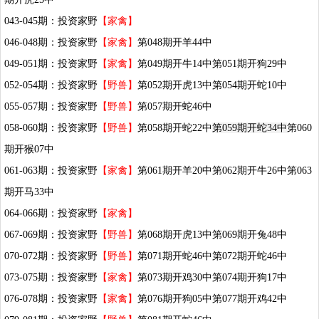
043-045期：投资家野
【
家禽
】
046-048期：投资家野
【
家禽
】
第048期开羊44中
049-051期：投资家野
【
家禽
】
第049期开牛14中第051期开狗29中
052-054期：投资家野
【
野兽
】
第052期开虎13中第054期开蛇10中
055-057期：投资家野
【
野兽
】
第057期开蛇46中
058-060期：投资家野
【
野兽
】
第058期开蛇22中
第059期开蛇34中
第060
期开猴07中
061-063期：投资家野
【
家禽
】
第061期开羊20中第062期开牛26中第063
期开马33中
064-066期：投资家野
【
家禽
】
067-069期：投资家野
【
野兽
】
第068期开虎13中第069期开兔48中
070-072期：投资家野
【
野兽
】
第071期开蛇46中第072期开蛇46中
073-075期：投资家野
【
家禽
】
第073期开鸡30中第074期开狗17中
076-078期：投资家野
【
家禽
】
第076期开狗05中第077期开鸡42中