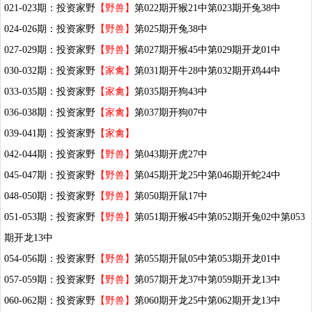
021-023期：投资家野
【野兽
】
第022期开猴21中第023期开兔38中
024-026期：投资家野
【野兽
】
第025期开兔38中
027-029期：投资家野
【野兽
】
第027期开猴45中第029期开龙01中
030-032期：投资家野
【家禽
】
第031期开牛28中第032期开鸡44中
033-035期：投资家野
【家禽
】
第035期开狗43中
036-038期：投资家野
【家禽
】
第037期开狗07中
039-041期：投资家野
【家禽
】
042-044期：投资家野
【野兽
】
第043期开虎27中
045-047期：投资家野
【野兽
】
第045期开龙25中第046期开蛇24中
048-050期：投资家野
【野兽
】
第050期开鼠17中
051-053期：投资家野
【野兽
】
第051期开猴45中第052期开兔02中第053
期开龙13中
054-056期：投资家野
【野兽
】
第055期开鼠05中第053期开龙01中
057-059期：投资家野
【野兽
】
第057期开龙37中第059期开龙13中
060-062期：投资家野
【野兽
】
第060期开龙25中第062期开龙13中