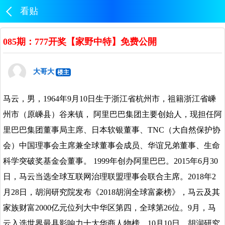
看贴
085期：777开奖【家野中特】免费公開
大哥大
楼主
马云，男，1964年9月10日生于浙江省杭州市，祖籍浙江省嵊
州市（原嵊县）谷来镇， 阿里巴巴集团主要创始人，现担任阿
里巴巴集团董事局主席、日本软银董事、TNC（大自然保护协
会）中国理事会主席兼全球董事会成员、华谊兄弟董事、生命
科学突破奖基金会董事。 1999年创办阿里巴巴。2015年6月30
日，马云当选全球互联网治理联盟理事会联合主席。2018年2
月28日，胡润研究院发布《2018胡润全球富豪榜》，马云及其
家族财富2000亿元位列大中华区第四，全球第26位。9月，马
云入选世界最具影响力十大华商人物榜。10月10日，胡润研究