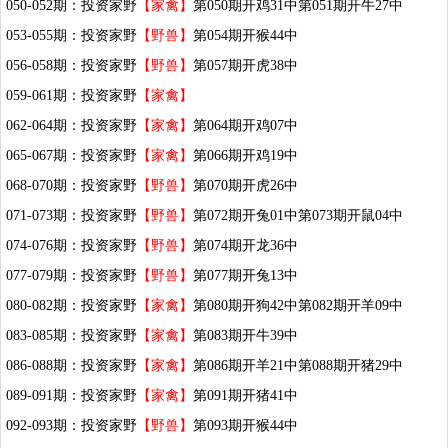
050-052期：投资家野
【
家禽
】
第050期开鸡31中第051期开牛27中
053-055期：投资家野
【
野兽
】
第054期开猴44中
056-058期：投资家野
【
野兽
】
第057期开虎38中
059-061期：投资家野
【
家禽
】
062-064期：投资家野
【
家禽
】
第064期开鸡07中
065-067期：投资家野
【
家禽
】
第066期开鸡19中
068-070期：投资家野
【野兽
】
第070期开虎26中
071-073期：投资家野
【野兽
】
第072期开兔01中第073期开鼠04中
074-076期：投资家野
【野兽
】
第074期开龙36中
077-079期：投资家野
【野兽
】
第077期开兔13中
080-082期：投资家野
【家禽
】
第080期开狗42中第082期开羊09中
083-085期：投资家野
【家禽
】
第083期开牛39中
086-088期：投资家野
【家禽
】
第086期开羊21中第088期开猪29中
089-091期：投资家野
【家禽
】
第091期开猪41中
092-093期：投资家野
【野兽
】
第093期开猴44中