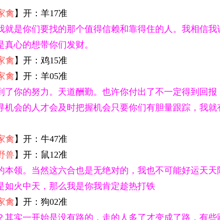
家禽
】开：羊17准
我就是你们要找的那个值得信赖和靠得住的人。我相信我
是真心的想带你们发财。
家禽
】开：鸡15准
家禽
】开：羊05准
到了你的努力。天道酬勤。也许你付出了不一定得到回报
寻机会的人才会及时把握机会只要你们有胆量跟踪，我就
家禽
】开：牛47准
野兽
】开：鼠12准
的本领。当然这六合也是无绝对的，我也不可能好运天天
是如火中天，那么我是你我肯定趁热打铁
家禽
】开：狗02准
？其实一开始是没有路的，走的人多了才变成了路，有些