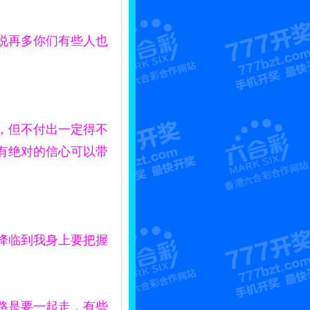
说再多你们有些人也
，但不付出一定得不
有绝对的信心可以带
降临到我身上要把握
路是要一起走，有些