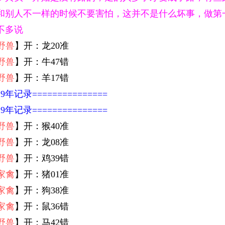
和别人不一样的时候不要害怕，这并不是什么坏事，做第
不多说
野兽
】开：龙20准
野兽
】开：牛47错
野兽
】开：羊17错
9年记录===============
9年记录===============
野兽
】开：猴40准
野兽
】开：龙08准
野兽
】开：鸡39错
家禽
】开：猪01准
家禽
】开：狗38准
家禽
】开：鼠36错
野兽
】开：马42错