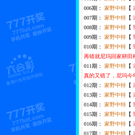
006期：
家野中特
【
007期：
家野中特
【
008期：
家野中特
【
009期：
家野中特
【
010期：
家野中特
【
再错就尼玛回家耕田
011期：
家野中特
【
真的又错了，尼玛今
012期：
家野中特
【
013期：
家野中特
【
014期：
家野中特
【
015期：
家野中特
【
016期：
家野中特
【
017期：
家野中特
【