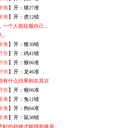
家禽
】开：猪27准
家禽
】开：虎12错
，一个人能征服自己，
人。
家禽
】开：猴30错
野兽
】开：鸡41错
野兽
】开：猴06
准
野兽
】开：龙46准
能有什么结果则在其次
野兽
】开：猴06准
家禽
】开：兔11错
家禽
】开：狗04准
家禽
】开：鼠38错
平时的劫难才能脱胎换骨，