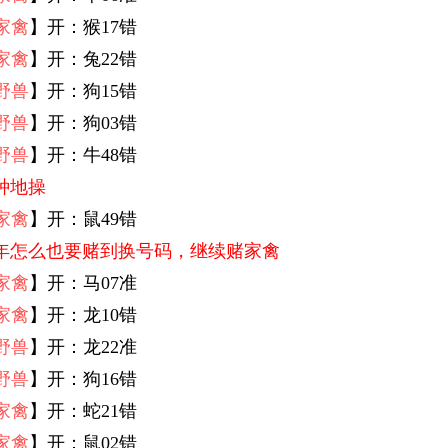
家禽
】开：猴17错
家禽
】开：兔22错
野兽
】开：狗15错
野兽
】开：狗03错
野兽
】开：牛48错
种地操
家禽
】开：鼠49错
年怎么也要赌到换号码，继续赌家禽
家禽
】开：马07准
家禽
】开：龙10错
野兽
】开：龙22准
野兽
】开：狗16错
家禽
】开：蛇21错
家禽
】开：鼠02错