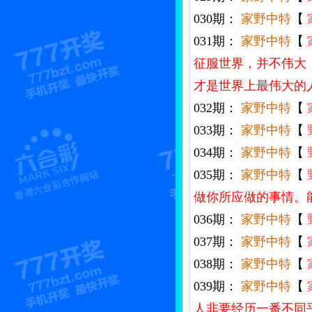
030期：
家野中特
【
031期：
家野中特
【
征服世界，并不伟大
才是世界上最伟大的
032期：
家野中特
【
033期：
家野中特
【
034期：
家野中特
【
035期：
家野中特
【
做你所应做的事情。
036期：
家野中特
【
037期：
家野中特
【
038期：
家野中特
【
039期：
家野中特
【
人非要经历一番不同