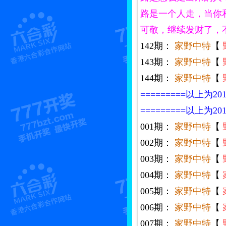
路是一个人走，当你
可敬，继续发财了，
142期：
家野中特
【
143期：
家野中特
【
144期：
家野中特
【
=========以上为201
=========以上为201
001期：
家野中特
【
002期：
家野中特
【
003期：
家野中特
【
004期：
家野中特
【
005期：
家野中特
【
006期：
家野中特
【
007期：
家野中特
【