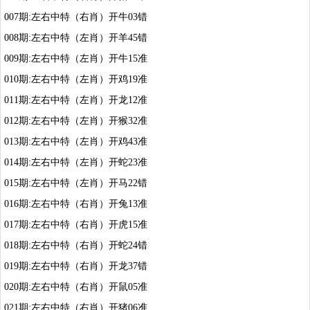
007期:左右中特（右肖）开牛03错
008期:左右中特（左肖）开羊45错
009期:左右中特（左肖）开牛15准
010期:左右中特（左肖）开鸡19准
011期:左右中特（左肖）开龙12准
012期:左右中特（左肖）开猴32准
013期:左右中特（左肖）开鸡43准
014期:左右中特（左肖）开蛇23准
015期:左右中特（左肖）开马22错
016期:左右中特（右肖）开兔13准
017期:左右中特（右肖）开虎15准
018期:左右中特（右肖）开蛇24错
019期:左右中特（右肖）开龙37错
020期:左右中特（右肖）开鼠05准
021期:左右中特（右肖）开猪06准