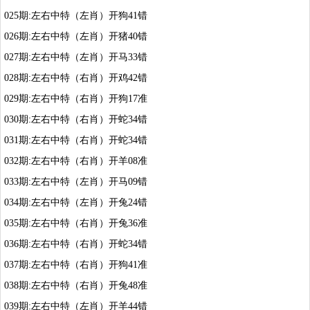
025期:左右中特（左肖）开狗41错
026期:左右中特（左肖）开猪40错
027期:左右中特（左肖）开马33错
028期:左右中特（右肖）开鸡42错
029期:左右中特（右肖）开狗17准
030期:左右中特（右肖）开蛇34错
031期:左右中特（右肖）开蛇34错
032期:左右中特（右肖）开羊08准
033期:左右中特（左肖）开马09错
034期:左右中特（左肖）开兔24错
035期:左右中特（右肖）开兔36准
036期:左右中特（右肖）开蛇34错
037期:左右中特（右肖）开狗41准
038期:左右中特（右肖）开兔48准
039期:左右中特（左肖）开羊44错