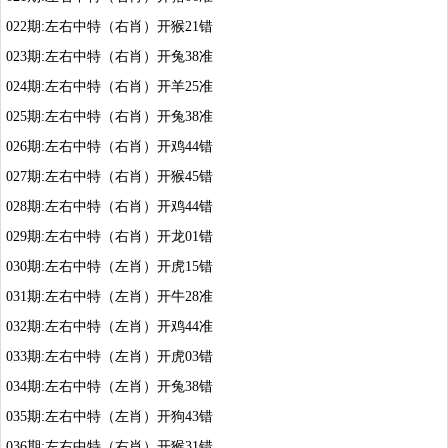
022期:左右中特（右肖）开猴21错
023期:左右中特（右肖）开兔38准
024期:左右中特（右肖）开羊25准
025期:左右中特（右肖）开兔38准
026期:左右中特（右肖）开鸡44错
027期:左右中特（右肖）开猴45错
028期:左右中特（右肖）开鸡44错
029期:左右中特（右肖）开龙01错
030期:左右中特（左肖）开虎15错
031期:左右中特（左肖）开牛28准
032期:左右中特（左肖）开鸡44准
033期:左右中特（左肖）开虎03错
034期:左右中特（左肖）开兔38错
035期:左右中特（左肖）开狗43错
036期:左右中特（右肖）开猴31错