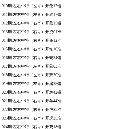
010期:左右中特（左肖）开兔12错
011期:左右中特（左肖）开狗17错
012期:左右中特（右肖）开鼠15错
013期:左右中特（右肖）开虎01准
014期:左右中特（右肖）开兔12准
015期:左右中特（右肖）开蛇10准
016期:左右中特（右肖）开蛇34错
017期:左右中特（左肖）开鼠03准
018期:左右中特（左肖）开鸡30准
019期:左右中特（左肖）开猪28错
020期:左右中特（右肖）开鸡42错
021期:左右中特（右肖）开羊44准
022期:左右中特（右肖）开虎25准
023期:左右中特（右肖）开虎25准
024期:左右中特（右肖）开鸡18错