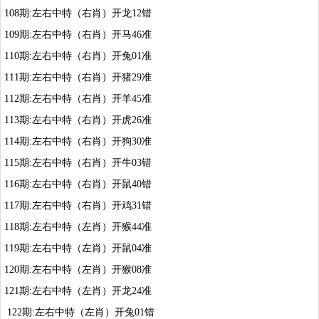
108期:左右中特（右肖）开龙12错
109期:左右中特（右肖）开马46准
110期:左右中特（右肖）开兔01准
111期:左右中特（右肖）开猪29准
112期:左右中特（右肖）开羊45准
113期:左右中特（右肖）开虎26准
114期:左右中特（右肖）开狗30准
115期:左右中特（右肖）开牛03错
116期:左右中特（右肖）开鼠40错
117期:左右中特（右肖）开鸡31错
118期:左右中特（左肖）开猴44准
119期:左右中特（左肖）开鼠04准
120期:左右中特（左肖）开猴08准
121期:左右中特（左肖）开龙24准
122期:左右中特（左肖）开兔01错