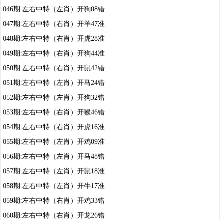
046期:左右中特（左肖）开狗08错
047期:左右中特（右肖）开羊47准
048期:左右中特（右肖）开虎28准
049期:左右中特（右肖）开狗44准
050期:左右中特（右肖）开鼠42错
051期:左右中特（左肖）开马24错
052期:左右中特（左肖）开狗32错
053期:左右中特（右肖）开猴46错
054期:左右中特（右肖）开虎16准
055期:左右中特（左肖）开鸡09准
056期:左右中特（左肖）开马48错
057期:左右中特（左肖）开鼠18准
058期:左右中特（左肖）开牛17准
059期:左右中特（右肖）开鸡33错
060期:左右中特（右肖）开龙26错