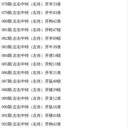
078期:左右中特（右肖）开羊33准
079期:左右中特（右肖）开牛03准
080期:左右中特（右肖）开狗42准
081期:左右中特（右肖）开蛇47错
082期:左右中特（左肖）开羊09错
083期:左右中特（左肖）开牛39准
084期:左右中特（左肖）开虎14错
085期:左右中特（右肖）开蛇11错
086期:左右中特（右肖）开羊21准
087期:左右中特（右肖）开鼠40错
088期:左右中特（左肖）开猪29错
089期:左右中特（左肖）开龙12准
090期:左右中特（左肖）开鼠16准
091期:左右中特（左肖）开猪41错
092期:左右中特（右肖）开狗42准