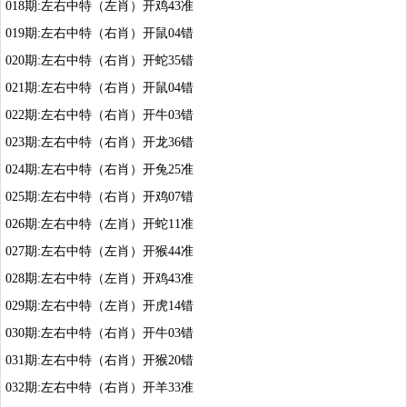
018期:左右中特（左肖）开鸡43准
019期:左右中特（右肖）开鼠04错
020期:左右中特（右肖）开蛇35错
021期:左右中特（右肖）开鼠04错
022期:左右中特（右肖）开牛03错
023期:左右中特（右肖）开龙36错
024期:左右中特（右肖）开兔25准
025期:左右中特（右肖）开鸡07错
026期:左右中特（左肖）开蛇11准
027期:左右中特（左肖）开猴44准
028期:左右中特（左肖）开鸡43准
029期:左右中特（左肖）开虎14错
030期:左右中特（右肖）开牛03错
031期:左右中特（右肖）开猴20错
032期:左右中特（右肖）开羊33准