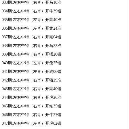
033期:左右中特（右肖）开马10准
034期:左右中特（右肖）开牛39错
035期:左右中特（左肖）开鼠40准
036期:左右中特（左肖）开龙24准
037期:左右中特（右肖）开鼠04错
038期:左右中特（右肖）开马22准
039期:左右中特（右肖）开猴20错
040期:左右中特（左肖）开兔25错
041期:左右中特（左肖）开狗06错
042期:左右中特（右肖）开猪29准
043期:左右中特（右肖）开鼠40错
044期:左右中特（右肖）开虎26准
045期:左右中特（右肖）开蛇35错
046期:左右中特（右肖）开牛27错
047期:左右中特（左肖）开虎02错