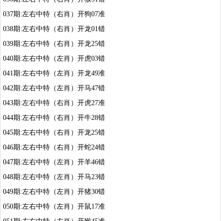
037期:左右中特（右肖）开狗07准
038期:左右中特（右肖）开龙01错
039期:左右中特（右肖）开龙25错
040期:左右中特（左肖）开虎03错
041期:左右中特（左肖）开龙49准
042期:左右中特（左肖）开马47错
043期:左右中特（右肖）开虎27准
044期:左右中特（右肖）开牛28错
045期:左右中特（右肖）开龙25错
046期:左右中特（右肖）开蛇24错
047期:左右中特（左肖）开羊46错
048期:左右中特（左肖）开马23错
049期:左右中特（左肖）开猪30错
050期:左右中特（左肖）开鼠17准