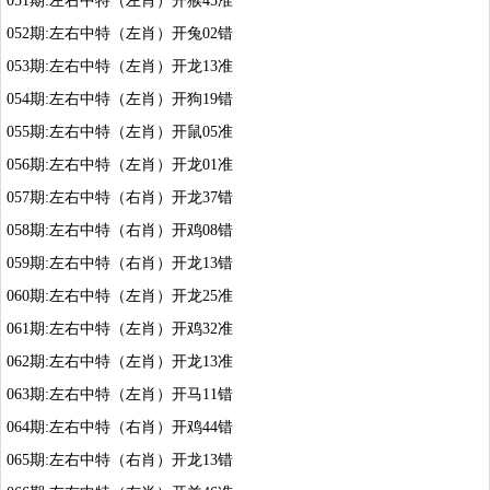
051期:左右中特（左肖）开猴45准
052期:左右中特（左肖）开兔02错
053期:左右中特（左肖）开龙13准
054期:左右中特（左肖）开狗19错
055期:左右中特（左肖）开鼠05准
056期:左右中特（左肖）开龙01准
057期:左右中特（右肖）开龙37错
058期:左右中特（右肖）开鸡08错
059期:左右中特（右肖）开龙13错
060期:左右中特（左肖）开龙25准
061期:左右中特（左肖）开鸡32准
062期:左右中特（左肖）开龙13准
063期:左右中特（左肖）开马11错
064期:左右中特（右肖）开鸡44错
065期:左右中特（右肖）开龙13错