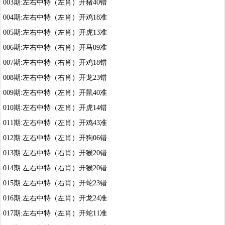
003期:左右中特（左肖）开猪40错
004期:左右中特（左肖）开鸡18准
005期:左右中特（左肖）开虎13准
006期:左右中特（右肖）开马09准
007期:左右中特（右肖）开鸡18错
008期:左右中特（右肖）开龙23错
009期:左右中特（左肖）开鼠40准
010期:左右中特（左肖）开虎14错
011期:左右中特（左肖）开鸡43准
012期:左右中特（左肖）开狗06错
013期:左右中特（右肖）开猴20错
014期:左右中特（右肖）开猴20错
015期:左右中特（右肖）开蛇23错
016期:左右中特（左肖）开龙24准
017期:左右中特（左肖）开蛇11准