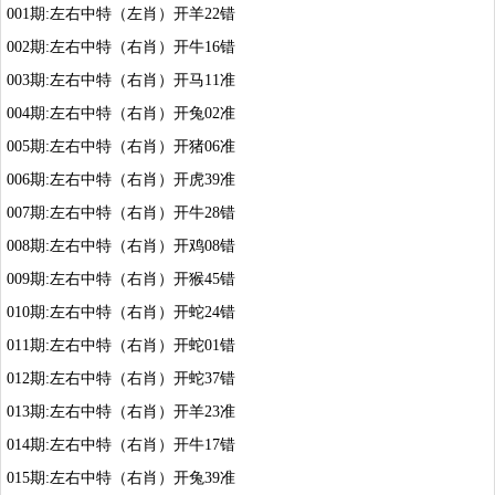
001期:左右中特（左肖）开羊22错
002期:左右中特（右肖）开牛16错
003期:左右中特（右肖）开马11准
004期:左右中特（右肖）开兔02准
005期:左右中特（右肖）开猪06准
006期:左右中特（右肖）开虎39准
007期:左右中特（右肖）开牛28错
008期:左右中特（右肖）开鸡08错
009期:左右中特（右肖）开猴45错
010期:左右中特（右肖）开蛇24错
011期:左右中特（右肖）开蛇01错
012期:左右中特（右肖）开蛇37错
013期:左右中特（右肖）开羊23准
014期:左右中特（右肖）开牛17错
015期:左右中特（右肖）开兔39准